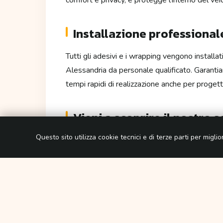
Installazione professional
Tutti gli adesivi e i wrapping vengono installa
Alessandria da personale qualificato. Garantiam
tempi rapidi di realizzazione anche per progett
Vieni a scoprire il nostro s
auto ad Alessandria
Questo sito utilizza cookie tecnici e di terze parti per migl
Ti aspettiamo per mostrarti dal vivo materiali, c
voglia personalizzare un'auto privata o comunic
giusto per il tuo
wrapping e adesivi auto a