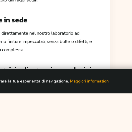
e in sede
ti direttamente nel nostro laboratorio ad
o finiture impeccabili, senza bolle o difetti, e
i complessi.
ervizio di wrapping e adesivi
iorare la tua esperienza di navigazione.
Maggiori informazioni
olori, finiture e realizzazioni precedenti. Che tu
are il tuo brand su strada, Rikmania è il partner
d Alessandria
.